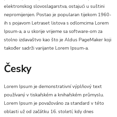
elektronskog slovoslagarstva, ostajući u suštini
nepromijenjen. Postao je popularan tijekom 1960-
ih s pojavom Letraset listova s odlomcima Lorem
Ipsum-a, a u skorije vrijeme sa software-om za
stolno izdavaštvo kao što je Aldus PageMaker koji
također sadrži varijante Lorem Ipsum-a.
Česky
Lorem Ipsum je demonstrativní výplňový text
používaný v tiskařském a knihařském průmyslu.
Lorem Ipsum je považováno za standard v této
oblasti už od začátku 16. století, kdy dnes