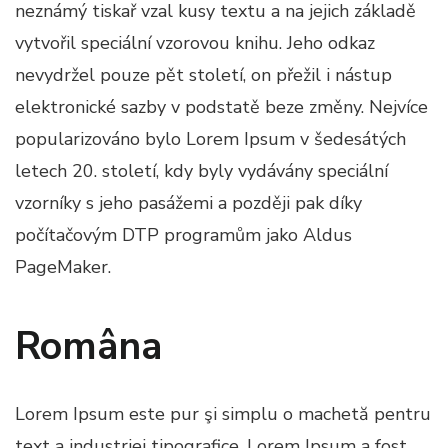
neznámý tiskař vzal kusy textu a na jejich základě
vytvořil speciální vzorovou knihu. Jeho odkaz
nevydržel pouze pět století, on přežil i nástup
elektronické sazby v podstatě beze změny. Nejvíce
popularizováno bylo Lorem Ipsum v šedesátých
letech 20. století, kdy byly vydávány speciální
vzorníky s jeho pasážemi a později pak díky
počítačovým DTP programům jako Aldus
PageMaker.
Româna
Lorem Ipsum este pur şi simplu o machetă pentru
text a industriei tipografice. Lorem Ipsum a fost