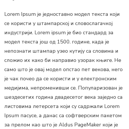
Lorem Ipsum је једноставно модел текста који
се користи у штампарској и словослагачкој
индустрији. Lorem ipsum је био стандард за
модел текста још од 1500. године, када је
непознати штампар узео кутију са словима и
сложио их како би направио узорак књиге. Не
само што је овај модел опстао пет векова, него
је чак почео да се користи и у електронским
медијима, непроменивши се. Популаризован је
шездесетих година двадесетог века заједно са
листовима летерсета који су садржали Lorem
Ipsum пасусе, а данас са софтверским пакетом
за прелом као што је Aldus PageMaker који је