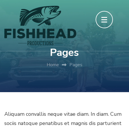
Skip
to
content
(Press
Enter)
Pages
Home
Pages
Aliquam convallis neque vitae diam. In diam. Cum
sociis natoque penatibus et magnis dis parturient