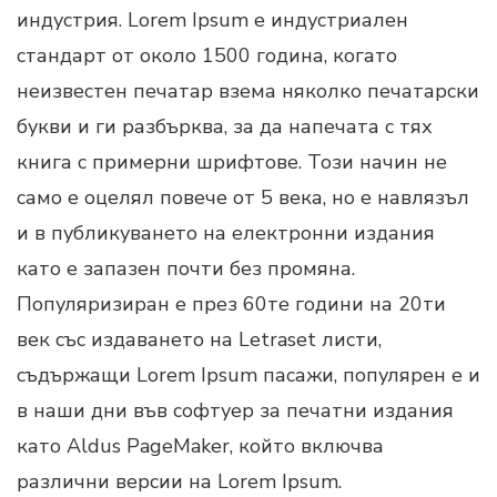
индустрия. Lorem Ipsum е индустриален
стандарт от около 1500 година, когато
неизвестен печатар взема няколко печатарски
букви и ги разбърква, за да напечата с тях
книга с примерни шрифтове. Този начин не
само е оцелял повече от 5 века, но е навлязъл
и в публикуването на електронни издания
като е запазен почти без промяна.
Популяризиран е през 60те години на 20ти
век със издаването на Letraset листи,
съдържащи Lorem Ipsum пасажи, популярен е и
в наши дни във софтуер за печатни издания
като Aldus PageMaker, който включва
различни версии на Lorem Ipsum.