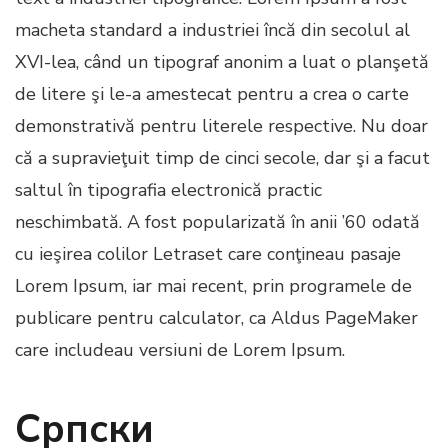
macheta standard a industriei încă din secolul al
XVI-lea, când un tipograf anonim a luat o planşetă
de litere şi le-a amestecat pentru a crea o carte
demonstrativă pentru literele respective. Nu doar
că a supravieţuit timp de cinci secole, dar şi a facut
saltul în tipografia electronică practic
neschimbată. A fost popularizată în anii ’60 odată
cu ieşirea colilor Letraset care conţineau pasaje
Lorem Ipsum, iar mai recent, prin programele de
publicare pentru calculator, ca Aldus PageMaker
care includeau versiuni de Lorem Ipsum.
Српски